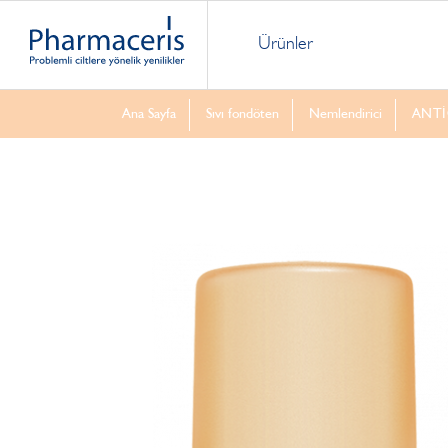
Ürünler
Ana Sayfa
Sıvı fondöten
Nemlendirici
ANTİO