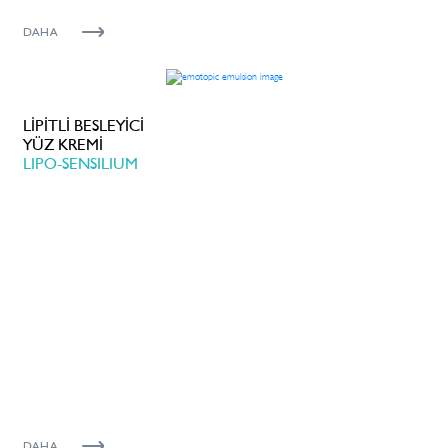
DAHA
LİPİTLİ BESLEYİCİ
YÜZ KREMİ
LIPO-SENSILIUM
DAHA