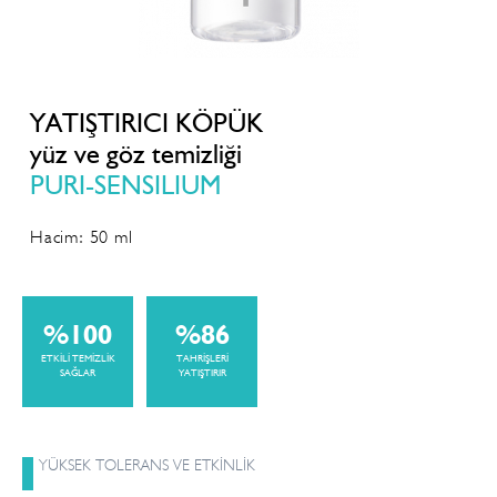
YATIŞTIRICI KÖPÜK
yüz ve göz temizliği
PURI-SENSILIUM
Hacim: 50 ml
%100
%86
ETKİLİ TEMİZLİK
TAHRİŞLERİ
SAĞLAR
YATIŞTIRIR
YÜKSEK TOLERANS VE ETKİNLİK